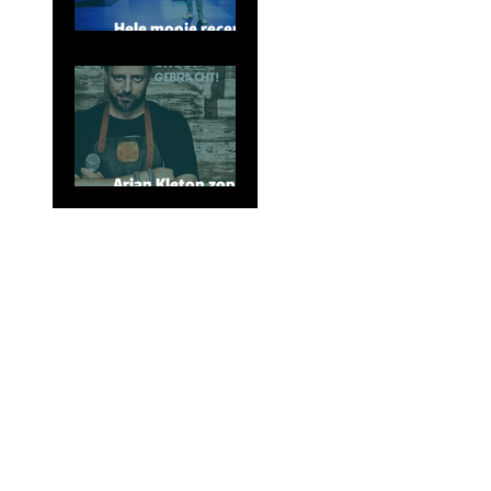
Hele mooie recensie
“Chaos”
Arjan Kleton zondag
te zien bij BNNVARA