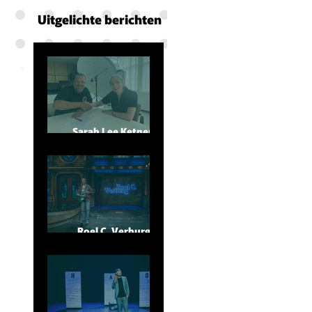
en
Uitgelichte berichten
Sarah Lee Ketner bij
Theatrale Zaken
Roel C. Verburg te
gast bij Lubach