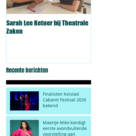
Sarah Lee Ketner bij Theatrale
Roel C. Verburg t
Zaken
Lubach
Recente berichten
Finalisten Keistad
Cabaret Festival 2026
bekend
Maartje Mikx kondigt
eerste avondvullende
voorstelling aan